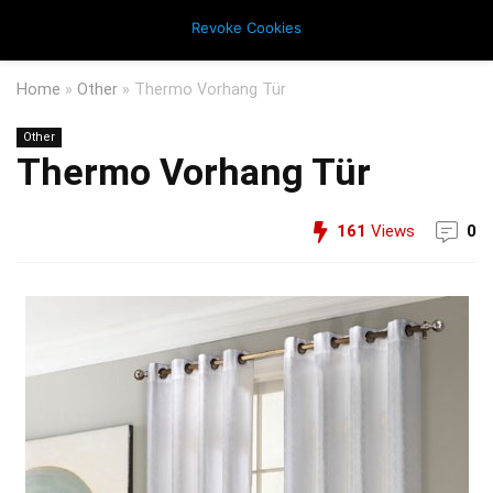
Revoke Cookies
Home
»
Other
»
Thermo Vorhang Tür
Other
Thermo Vorhang Tür
161
Views
0