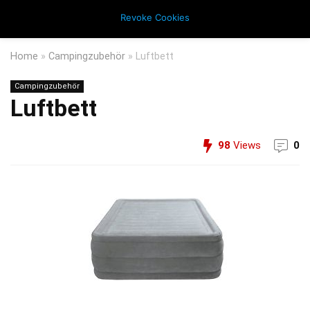
Revoke Cookies
Home
»
Campingzubehör
»
Luftbett
Campingzubehör
Luftbett
98
Views
0