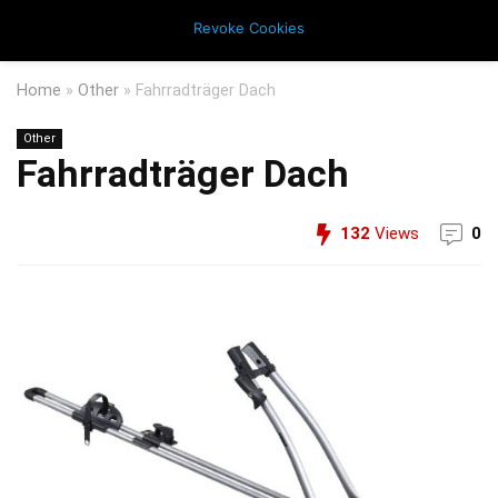
Revoke Cookies
Home
»
Other
»
Fahrradträger Dach
Other
Fahrradträger Dach
132
Views
0