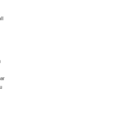
ll
u
ar
u