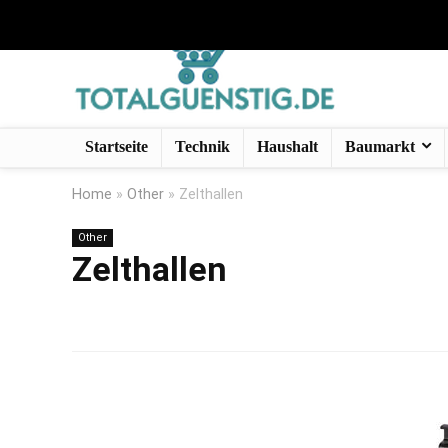
Startseite
Technik
Haushalt
Baumarkt
Home
»
Other
»
Zelthallen
Other
Zelthallen