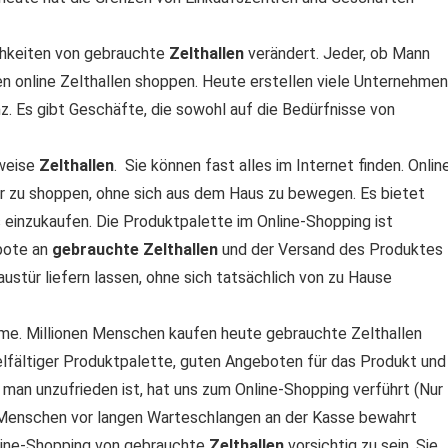
chkeiten von gebrauchte
Zelthallen
verändert. Jeder, ob Mann
hen online Zelthallen shoppen. Heute erstellen viele Unternehmen
z. Es gibt Geschäfte, die sowohl auf die Bedürfnisse von
sweise
Zelthallen
. Sie können fast alles im Internet finden. Onlin
hr zu shoppen, ohne sich aus dem Haus zu bewegen. Es bietet
s einzukaufen. Die Produktpalette im Online-Shopping ist
ebote an
gebrauchte Zelthallen
und der Versand des Produktes
Haustür liefern lassen, ohne sich tatsächlich von zu Hause
hme. Millionen Menschen kaufen heute gebrauchte Zelthallen
ielfältiger Produktpalette, guten Angeboten für das Produkt und
man unzufrieden ist, hat uns zum Online-Shopping verführt (Nur
ie Menschen vor langen Warteschlangen an der Kasse bewahrt
line-Shopping von gebrauchte
Zelthallen
vorsichtig zu sein. Sie